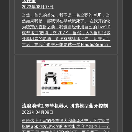
这件事
2023年08月07日
当然，首先的首先，我不是一名全职的 VUP，当
然如果我是，那我现在早就饿死了。 在我开始较
为稳定的直播之前，我也曾经使用自己的 Live2D
模型播过“赛博朋克 2077”。当然，因为当时很多
外界因素的影响，并没有继续播下去。 后来大半
年后，在我心血来潮想要试一试 ElasticSearch…
流浪地球2 笨笨机器人 拼装模型蓝牙控制
2023年04月08日
虽说这上面写的是羊很大和商汤科技，不过经过
拆解 apk 包发现它的所有控制内容全部位于一个