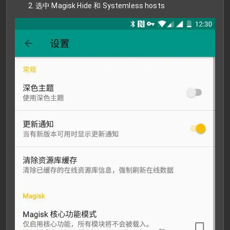
选中 Magisk Hide 和 Systemless hosts