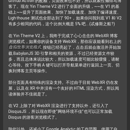
Github Action 的配额，页面效果也不好，所以就索性懒得写博
客了。现在 Yin Theme V2 进行了全面的升级，~~在 V1 的基
础上~~提升了页面效果、加快了加载速度、加快了编译速度、
Lighthouse 测试也全部达到了 90+，如果你问我到底 V1 和 V2
有多少相同的代码，这个比例大概是 5% 吧....(忒修斯之船?)
在 Yin Theme V2 上，我终于完成了心心念念的 WebXR 博客
浏览模式，如果你的设备支持 WebXR，那你应该能看到右上的
虚拟世界浏览模式
按钮已经亮起了，点击后就会激活并开始加
载 BabylonJS 3D 引擎和相关的资源，不过已经资源文件较
多，而且总体来说比较大，所以加载速度可能比较缓慢，请耐
心等待。按下手柄 A 键可以打开导航菜单进行返回上一页、切
换到博客主页等操作。
部分页面具有特殊的渲染支持。不过由于目前 WebXR 仍在发
展，以及在 XR 中并没有一个友好的 HTML 渲染方式，所以阅
读体验并不佳就是了。
在 V2 上除了对 WebXR 渲染进行了支持以外，还引入了
DisqusJS ，所以现在即使“网络环境不佳”也可以正常加载
Disqus 的游客浏览模式了。
除此以外，还减小了 Google Analytic 的工作范围，使用了自