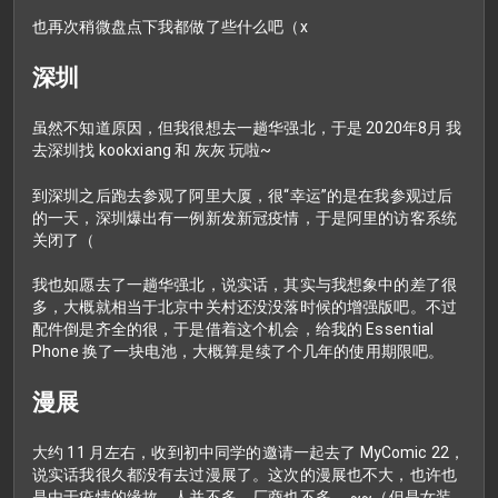
也再次稍微盘点下我都做了些什么吧（x
深圳
虽然不知道原因，但我很想去一趟华强北，于是 2020年8月 我
去深圳找 kookxiang 和 灰灰 玩啦~
到深圳之后跑去参观了阿里大厦，很“幸运”的是在我参观过后
的一天，深圳爆出有一例新发新冠疫情，于是阿里的访客系统
关闭了（
我也如愿去了一趟华强北，说实话，其实与我想象中的差了很
多，大概就相当于北京中关村还没没落时候的增强版吧。不过
配件倒是齐全的很，于是借着这个机会，给我的 Essential
Phone 换了一块电池，大概算是续了个几年的使用期限吧。
漫展
大约 11 月左右，收到初中同学的邀请一起去了 MyComic 22，
说实话我很久都没有去过漫展了。这次的漫展也不大，也许也
是由于疫情的缘故，人并不多，厂商也不多。 ~~（但是女装