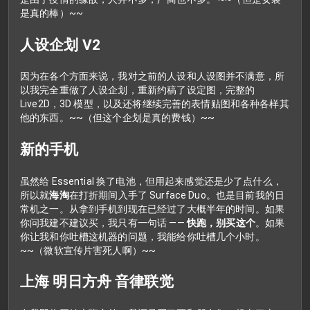
是真的棒）~~
人设企划 V2
因为在各个方面来说，我对之前的人设和人设图并不满意，所
以我完全重做了人设企划，重新约稿了设定图，完整的
Live2D，3D 模型，以及还将继续完善的表情贴图和各种各样其
他的东西。~~（但这个企划是真的费钱）~~
新的手机
虽然给 Essential 换了电池，但用起来感觉还是少了点什么，
所以就
海淘
在打折期间入手了 Surface Duo。也是目前我的日
常机之一。从拿到手机到现在已经过了大概半年的时间。如果
你问我建不建议买，我只有一句话 ——
快跑，别买这个
。如果
你让我和你吐槽这机器的问题，我能给你吐槽几个小时。
~~（微软宣传片害死人啊）~~
上海 明日方舟 音律联觉