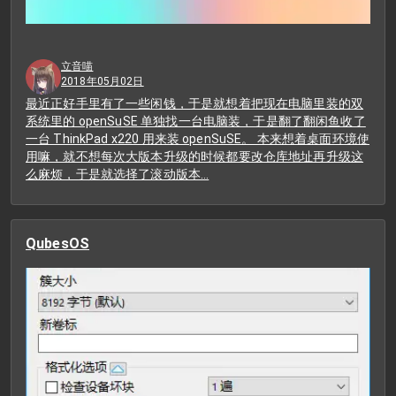
立音喵
2018年05月02日
最近正好手里有了一些闲钱，于是就想着把现在电脑里装的双
系统里的 openSuSE 单独找一台电脑装，于是翻了翻闲鱼收了
一台 ThinkPad x220 用来装 openSuSE。 本来想着桌面环境使
用嘛，就不想每次大版本升级的时候都要改仓库地址再升级这
么麻烦，于是就选择了滚动版本…
QubesOS