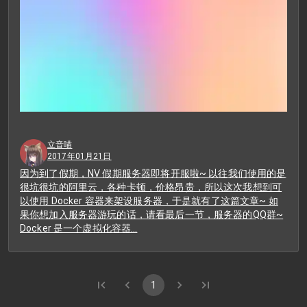
立音喵
2017年01月21日
因为到了假期，NV 假期服务器即将开服啦~ 以往我们使用的是
很坑很坑的阿里云，各种卡顿，价格昂贵，所以这次我想到可
以使用 Docker 容器来架设服务器，于是就有了这篇文章~ 如
果你想加入服务器游玩的话，请看最后一节，服务器的QQ群~
Docker 是一个虚拟化容器…
1